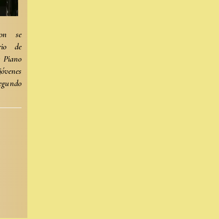
son se
rio de
e Piano
óvenes
 segundo