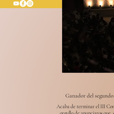
G
anador del segundo
Acaba de terminar el III Con
orgullo de anunciaros que,