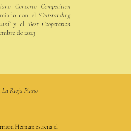
Piano Concerto Competition
miado con el
‘Outstanding
ward’
y el
‘Best Cooperation
embre de 2023
l
La Rioja Piano
arrison Herman estrena el