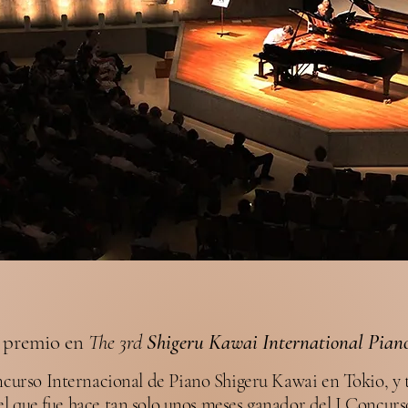
 premio en
The 3rd
Shigeru Kawai International Pian
curso Internacional de Piano Shigeru Kawai en Tokio, y 
 el que fue hace tan solo unos meses ganador del I Concur