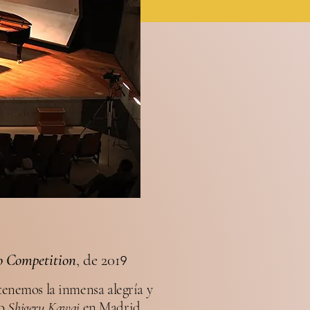
o Competition
, de 201
9
tenemos la inmensa alegría y
so
Shigeru Kawai
en Madrid,