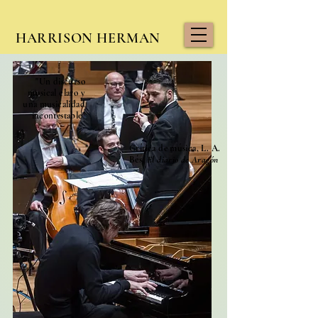
HARRISON HERMAN
"Un discurso
musical claro y
una musicalidad
incontestable"
Crítica de música, L. A.
Bés,
El diario de Aragón